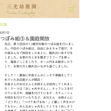
三光幼稚園
Sankou Kindergarten
記事
6月1日
つぼみ組③＆園庭開放
先日、第３回目の1.2歳児対象のつぼみ組を行いまし
た。今回のつぼみ組は、自由におもちゃで遊び、そ
の後みんなで挨拶をしたあとに、触れ合いあそびを
しました。お家の方と手を繋ぎフラフープを使っ
て、電車ごっこをしたり、ホール内をお散歩したり
して、お家の方と触れ合いながら過ごしました。
そして！！最後に年長さんがこっそり準備をしてく
れていたお店屋さんが開店！
年長さんのお兄さんとお姉さんが招待してくれまし
た！テーマは「おしゃれやさん」。ネックレスを付
けている子や、指輪を付けている子・カチューシャ
や時計を付けていたりなど、お兄さん・お姉さんに
「どうぞ♪」「つけてあげるね！」と優しく声をかけ
てもらい、みんなおしゃれをしてとてもうれしそう
な表情で、お帰りの時も大切にしていました(⌒∇⌒)