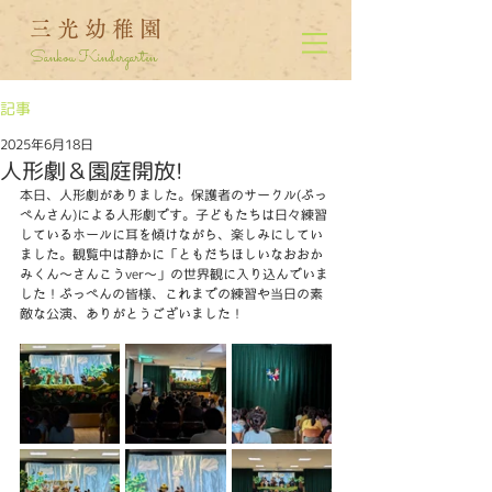
三光幼稚園
Sankou Kindergarten
記事
2025年6月18日
人形劇＆園庭開放!
本日、人形劇がありました。保護者のサークル(ぷっ
ぺんさん)による人形劇です。子どもたちは日々練習
しているホールに耳を傾けながら、楽しみにしてい
ました。観覧中は静かに「ともだちほしいなおおか
みくん～さんこうver～」の世界観に入り込んでいま
した！ぷっぺんの皆様、これまでの練習や当日の素
敵な公演、ありがとうございました！