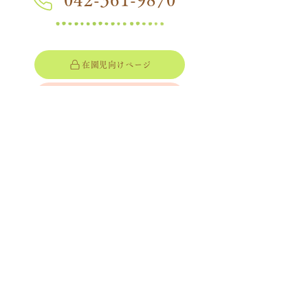
在園児向けページ
つぼみ組ページ
三光幼稚園
Sankou Kindergarten
〒183-0052
​東京都府中市新町1-53
​Access
プライバシーポリシー
アクセス