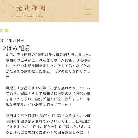
三光幼稚園
Sankou Kindergarten
記事
2024年7月4日
つぼみ組④
本日、第４回目の2歳児対象つぼみ組を行いました。
今回のつぼみ組は、みんなでホールに集まり挨拶を
し、七夕のお話を聞きました。そしてみんなでたな
ばたさまの歌を歌ったあと、七夕の飾りを作りまし
た！
織姫さま彦星さまやお魚にお顔を描いたり、シール
で飾り、完成！そして短冊にはお家の人にお願い事
を書いてもらい、自分で選んだ笹に飾りました！素
敵な笹飾り、ぜひお家に飾って下さい！
次回は９月９日(月)10:00～11:00となります。つぼ
み組の年間登録をされていない方でも、当日参加が
できますので、HP【お知らせ】をご覧いただき、よ
ろしければご参加ください！次回もお楽しみに！！