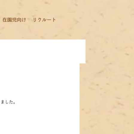
在園児向け
リクルート
きました。