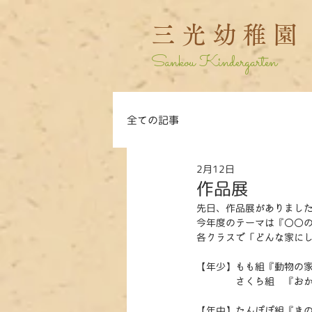
三光幼稚園
Sankou Kindergarten
全ての記事
2月12日
作品展
先日、作品展がありまし
今年度のテーマは『〇〇
各クラスで「どんな家に
【年少】もも組『動物の
　　　　さくら組　『お
【年中】たんぽぽ組『き