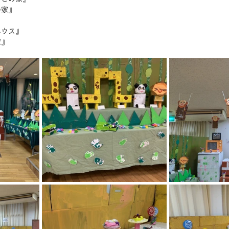
の家』
ハウス』
家』