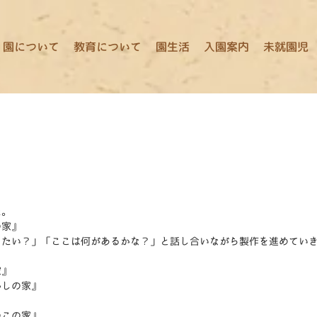
園について
教育について
園生活
入園案内
未就園児
た。
の家』
したい？」「ここは何があるかな？」と話し合いながら製作を進めてい
家』
かしの家』
のこの家』