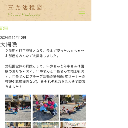
三光幼稚園
Sankou Kindergarten
記事
2024年12月12日
大掃除
２学期も終了間近となり、今まで使ったおもちゃや
お部屋をみんなで大掃除しました。
幼稚園全体の掃除として、年少さんと年中さんは園
庭のおもちゃ洗い、年中さんと年長さんで粘土板洗
い、年長さんはグループ活動の掃除(絵本コーナーの
整理や靴箱掃除など)、をそれぞれ力を合わせて頑張
りました！