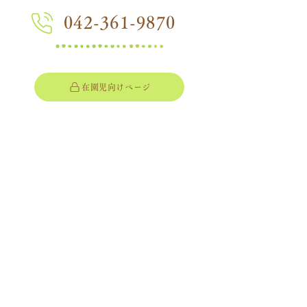
042-361-9870
在園児向けページ
つぼみ組ページ
三光幼稚園
Sankou Kindergarten
〒183-0052
​東京都府中市新町1-53
​Access
プライバシーポリシー
アクセス