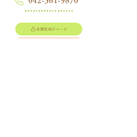
042-361-9870
在園児向けページ
つぼみ組ページ
三光幼稚園
Sankou Kindergarten
〒183-0052
​東京都府中市新町1-53
​Access
プライバシーポリシー
アクセス