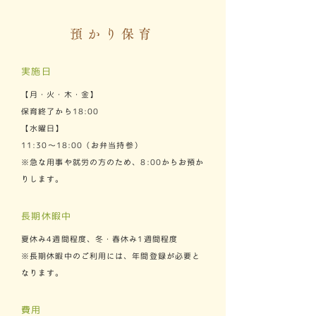
預かり保育のおやつや誕生会のケーキ、行事
の際にカレーや豚汁など食べる機会があるの
預かり保育
で、入園後アレルギーに関する館ケートを取
り、それに基づき対応させていただきます。 ​
気になることがある場合はご相談ください。
実施日
【月・火・木・金】
保育終了から18:00
【水曜日】
11:30～18:00（お弁当持参）
※急な用事や就労の方のため、8:00からお預か
りします。
​長期休暇中
夏休み4週間程度、冬・春休み1週間程度
※長期休暇中のご利用には、年間登録が必要と
なります。
費用