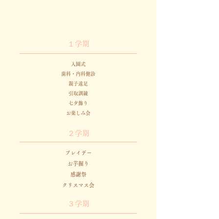
１学期
入園式
歯科・内科健診
親子遠足
引取訓練
七夕飾り
お楽しみ会
２学期
​プレイデー
お芋掘り
感謝祭
クリスマス会
３学期