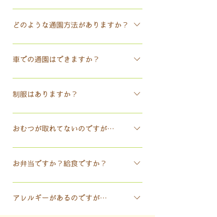
三光幼稚園では、未就園児体験教室「つぼみ
組」を行っております。 入園前の2歳児のお
どのような通園方法がありますか？
子様を対象に、親子でご参加いただけます。 ​ ​
徒歩または幼稚園のバスでの通園が可能で
また、0歳児～未就園児を対象とした園庭開放
す。 原則として、園より半径1km以内の方
や園内遊びを実施しています。詳細は未就園
車での通園はできますか？
は、 お子様の健康や、親子のコミュニケーシ
児教室のページをご覧ください。
平成25年夏に駐車場の拡張工事を行い、平成
ョンの時間を大切にして欲しいという願いか
26年度より車での登園ができるようになりま
ら、 徒歩通園をおすすめしております。 バス
制服はありますか？
した。 ただし、短時間のみでの停車とさせて
ルートは、府中市と国分寺市、小金井市の一
三光幼稚園には、園指定の制服はありませ
いただきますのでお子さんを駐車場にいる教
部を含む東コースと、西コースに分かれ 各コ
ん。 動きやすく汚れても構わない服装で通園
職員にするに引き渡しをして車を移動してい
ース共約35分で回ります。 通園バス代(月
おむつが取れてないのですが…
してください。 ​帽子は園指定の通園房（夏・
ただきます。 台数が限られているので長時間
額） 5,000 円 バス通園は往復登録者のみと
集団生活に入りますので、自由にのびのびと
冬用）を着用していただきます。
の駐車は基本的にできません。
なります。
活動ができるようにおむつがとれていること
お弁当ですか？給食ですか？
が望ましいです。 ​取れていなくてもおむつや
2023年度より、月火木金の週4日（水曜日は
トレーニングパンツではなく、普通のパンツ
除く） お弁当か給食の選択制となります。
で登園していただきおむつがとれるように支
アレルギーがあるのですが…
援していきます。