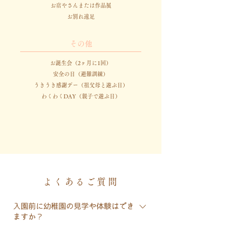
お店やさんまたは作品展
お別れ遠足
その他
お誕生会（2ヶ月に1回）
安全の日（避難訓練）
うきうき感謝デー（祖父母と遊ぶ日）
わくわくDAY（親子で遊ぶ日）
よくあるご質問
入園前に幼稚園の見学や体験はでき
ますか？