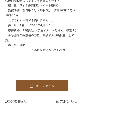
〇短時間勤務のスタッフを募集しています。
職 種：預かり保育担当（パート職員）
勤務時間：朝7時45分～9時45分 夕方16時15分～
18時15分
（どちらか一方でも構いません。）
採 用：1名 2024年4月より
応募資格：18歳以上（学生さん、お母さん大歓迎！）
※卒園児の保護者の方は、お子さんが高校生以上の
方）
面 談：随時
ご応募をお待ちしています。
添付ファイル
次のお知らせ
前のお知らせ