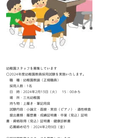
幼稚園スタッフを募集しています
〇2024年度幼稚園教員採用試験を実施いたします。
職 種：幼稚園教諭（正規職員）
採用人数：1名
日 時：2024年2月13日（火） 15：00から
場 所・三光幼稚園
持ち物：上履き・筆記用具
試験内容：小論文・面接・実技（ピアノ）・適性検査
提出書類：履歴書・成績証明書・卒業（見込）証明
書・資格取得（見込）証明書・健康診断書
応募締め切り：2024年2月9日（金）