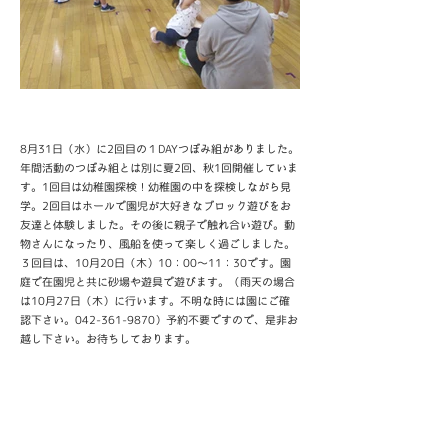
8月31日（水）に2回目の１DAYつぼみ組がありました。
年間活動のつぼみ組とは別に夏2回、秋1回開催していま
す。1回目は幼稚園探検！幼稚園の中を探検しながら見
学。2回目はホールで園児が大好きなブロック遊びをお
友達と体験しました。その後に親子で触れ合い遊び。動
物さんになったり、風船を使って楽しく過ごしました。
３回目は、10月20日（木）10：00～11：30です。園
庭で在園児と共に砂場や遊具で遊びます。（雨天の場合
は10月27日（木）に行います。不明な時には園にご確
認下さい。042-361-9870）予約不要ですので、是非お
越し下さい。お待ちしております。