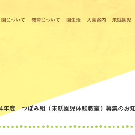
園について
教育について
園生活
入園案内
未就園児
24年度 つぼみ組（未就園児体験教室）募集のお