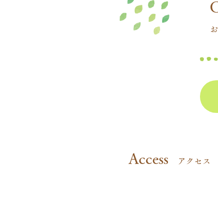
​
お
​Access
アクセス